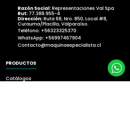
Razón Social:
Representaciones Val Spa
Rut:
77.388.955-4
Dirección:
Ruta 68, Nro. 850, Local #8,
Curauma/Placilla, Valparaíso.
Teléfono:
+56323325370
WhatsApp:
+56997467904
Contacto@maquinaespecialista.cl
PRODUCTOS
Catálogos
Novedades
Los más Vendidos
Ofertas
Liquidación
NUESTRA EMPRESA