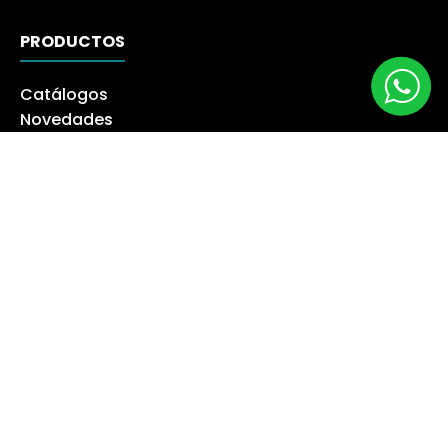
PRODUCTOS
Catálogos
Novedades
Los más Vendidos
Ofertas
Liquidación
NUESTRA EMPRESA
Máquina especialista
Blog
Despacho
Política de Derecho a Retracto
Politíca de Cambios
Formas de Pago