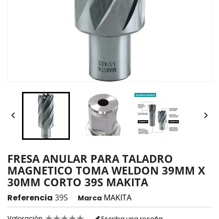


FRESA ANULAR PARA TALADRO
MAGNETICO TOMA WELDON 39MM X
30MM CORTO 39S MAKITA
Referencia
39S
MAKITA
Marca
Valoración
Escriba una reseña