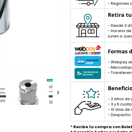
- Regiones d
Retira t
- Desde 3 dí
- Horario de
Lunes a Juev
Formas d
- Webpay d
- Mercadop
- Transferen
Benefici

- 2 años de 
- 3 y 6 cuo
- 10 días de
- Despacho 
* Recibe tu compra con Bole