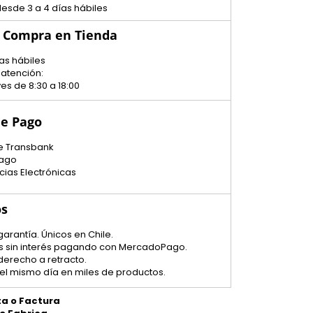
esde 3 a 4 días hábiles
u Compra en Tienda
as hábiles
 atención:
es de 8:30 a 18:00
e Pago
e Transbank
ago
cias Electrónicas
os
garantía. Únicos en Chile.
tas sin interés pagando con MercadoPago.
 derecho a retracto.
el mismo día en miles de productos.
ta o Factura