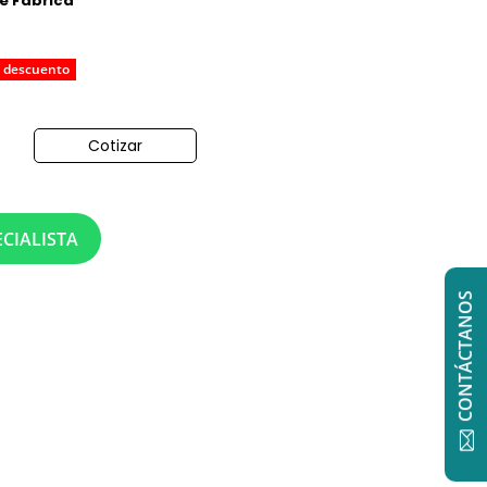
de Fabrica
 descuento
Cotizar
o
CIALISTA
CONTÁCTANOS