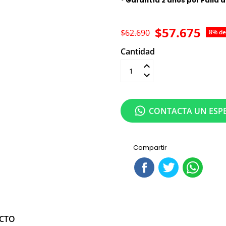
* Garantía 2 años por Falla 
$57.675
$62.690
8% de
Cantidad
Añadir al carrit
CONTACTA UN ESPE
Compartir
UCTO