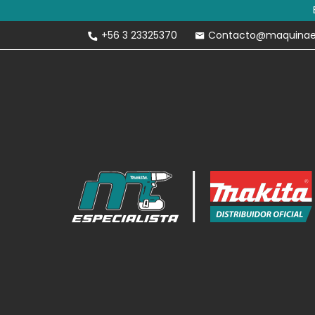
Envíos Gratis 
+56 3 23325370
Contacto@maquinaesp