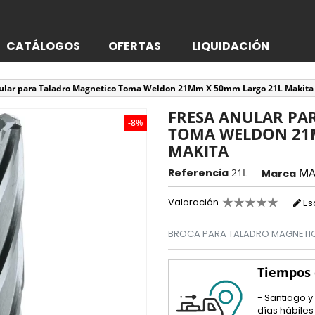
CATÁLOGOS
OFERTAS
LIQUIDACIÓN
nular para Taladro Magnetico Toma Weldon 21Mm X 50mm Largo 21L Makita
FRESA ANULAR PA
-8%
TOMA WELDON 21
MAKITA
MA
Referencia
21L
Marca
Valoración
Es
BROCA PARA TALADRO MAGNETI
Tiempos
- Santiago y
días hábiles