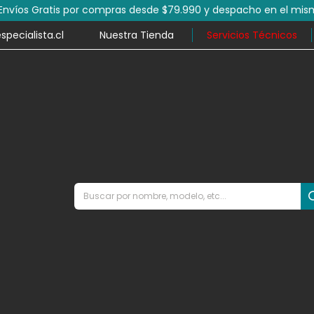
por compras desde $79.990 y despacho en el mismo día en mile
ecialista.cl
Nuestra Tienda
Servicios Técnicos