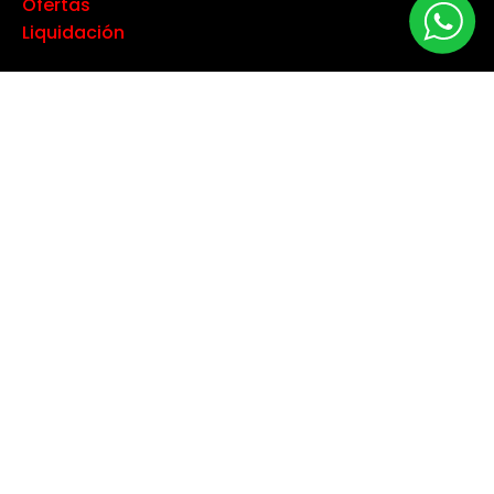
Ofertas
Liquidación
NUESTRA EMPRESA
Máquina especialista
Blog
Despacho
Política de Derecho a Retracto
Politíca de Cambios
Formas de Pago
Boletas Electrónicas
Contáctanos
Servicios Técnicos
TU CUENTA
Información Personal