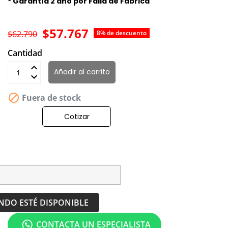
* Garantía 2 año por Falla de Fabrica
$57.767
$62.790
8% de descuento
Cantidad
Añadir al carrito

Fuera de stock
Cotizar
NDO ESTÉ DISPONIBLE
CONTACTA UN ESPECIALISTA