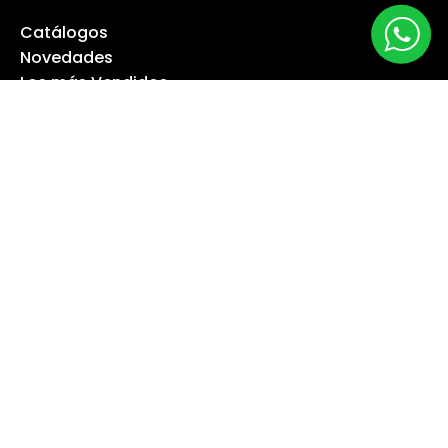
Catálogos
Novedades
Los más Vendidos
Ofertas
Liquidación
NUESTRA EMPRESA
Máquina especialista
Blog
Despacho
Política de Derecho a Retracto
Politíca de Cambios
Formas de Pago
Boletas Electrónicas
Contáctanos
Servicios Técnicos