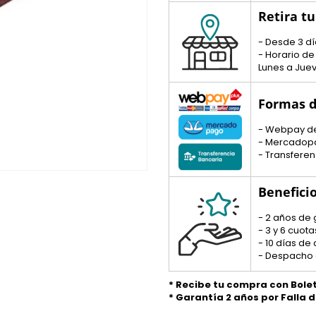
Retira t
- Desde 3 dí
- Horario de
Lunes a Juev
Formas d
- Webpay d
- Mercadop
- Transferen
Benefici
- 2 años de 
- 3 y 6 cuo
- 10 días de
- Despacho 
* Recibe tu compra con Bole
* Garantía 2 años por Falla 