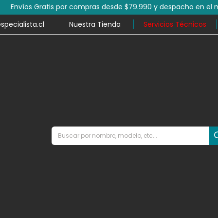
por compras desde $79.990 y despacho en el mismo día en mile
ecialista.cl
Nuestra Tienda
Servicios Técnicos