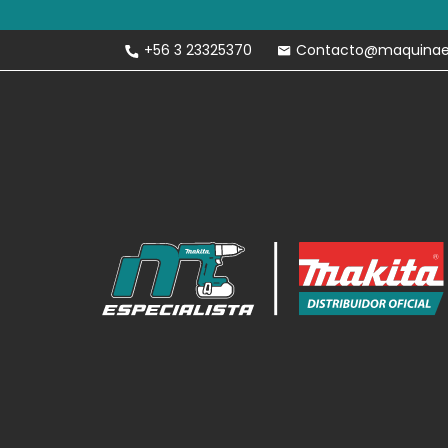
Envíos Gratis 
+56 3 23325370
Contacto@maquinaesp