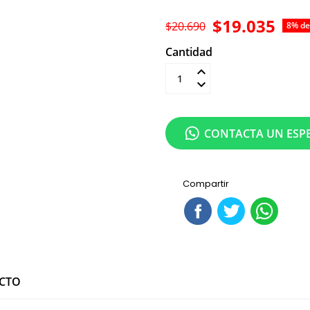
$19.035
$20.690
8% de
Cantidad
Añadir al carrit
CONTACTA UN ESPE
Compartir
UCTO