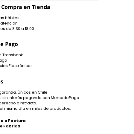
u Compra en Tienda
as hábiles
 atención:
es de 8:30 a 18:00
e Pago
e Transbank
ago
cias Electrónicas
os
garantía. Únicos en Chile.
tas sin interés pagando con MercadoPago.
 derecho a retracto.
el mismo día en miles de productos.
ta o Factura
de Fabrica