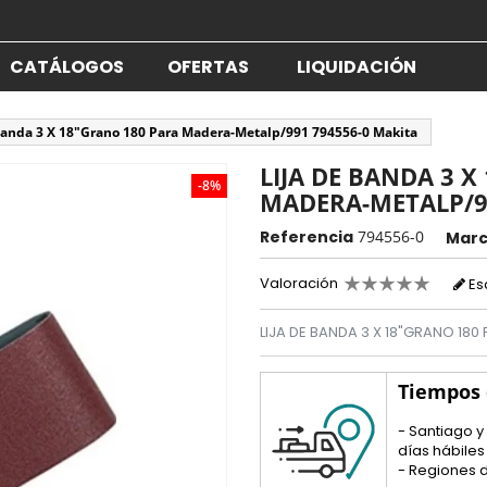
CATÁLOGOS
OFERTAS
LIQUIDACIÓN
Banda 3 X 18"Grano 180 Para Madera-Metalp/991 794556-0 Makita
LIJA DE BANDA 3 
-8%
MADERA-METALP/9
Referencia
794556-0
Mar
Valoración
Es
LIJA DE BANDA 3 X 18"GRANO 180
Tiempos
- Santiago y
días hábiles
- Regiones d