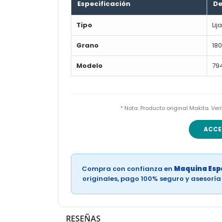
Especificación
De
Tipo
Li
Grano
180
Modelo
79
* Nota: Producto original Makita. Ve
ACCE
Compra con confianza en
Maquina Espe
originales, pago 100% seguro y asesorí
RESEÑAS