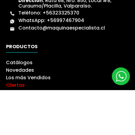
Dirección:
Ruta 68, Nro. 850, Local #8,
Curauma/Placilla, Valparaíso.
Teléfono:
+56323325370
WhatsApp:
+56997467904
Contacto@maquinaespecialista.cl
PRODUCTOS
Catálogos
Novedades
Los más Vendidos
Ofertas
Liquidación
NUESTRA EMPRESA
Máquina especialista
Blog