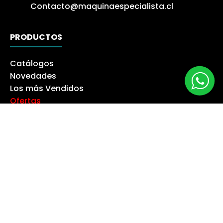
Contacto@maquinaespecialista.cl
PRODUCTOS
Catálogos
Novedades
Los más Vendidos
Ofertas
Liquidación
NUESTRA EMPRESA
Máquina especialista
Blog
Despacho
Política de Derecho a Retracto
Politíca de Cambios