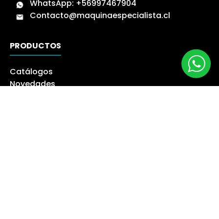
WhatsApp:
+56997467904
Contacto@maquinaespecialista.cl
PRODUCTOS
Catálogos
Novedades
Los más Vendidos
Ofertas
Liquidación
NUESTRA EMPRESA
Máquina especialista
Blog
Despacho
Política de Derecho a Retracto