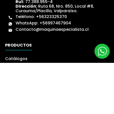
Rut:
77.388.955-4
Dirección:
Ruta 68, Nro. 850, Local #8,
Curauma/Placilla, Valparaíso.
Teléfono:
+56323325370
WhatsApp:
+56997467904
Contacto@maquinaespecialista.cl
PRODUCTOS
Catálogos
Novedades
Los más Vendidos
Ofertas
Liquidación
NUESTRA EMPRESA
Máquina especialista