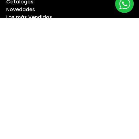
Catálogos
Novedades
Los más Vendidos
Ofertas
Liquidación
NUESTRA EMPRESA
Máquina especialista
Blog
Despacho
Política de Derecho a Retracto
Politíca de Cambios
Formas de Pago
Boletas Electrónicas
Contáctanos
Servicios Técnicos