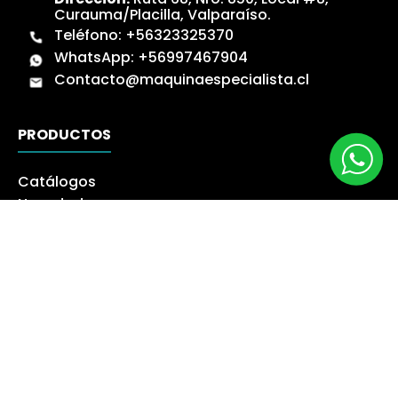
Curauma/Placilla, Valparaíso.
Teléfono:
+56323325370
WhatsApp:
+56997467904
Contacto@maquinaespecialista.cl
PRODUCTOS
Catálogos
Novedades
Los más Vendidos
Ofertas
Liquidación
NUESTRA EMPRESA
Máquina especialista
Blog