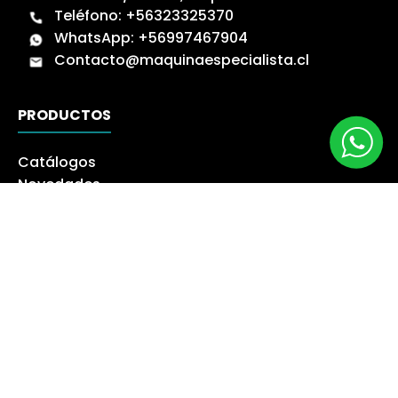
Teléfono:
+56323325370
WhatsApp:
+56997467904
Contacto@maquinaespecialista.cl
PRODUCTOS
Catálogos
Novedades
Los más Vendidos
Ofertas
Liquidación
NUESTRA EMPRESA
Máquina especialista
Blog
Despacho