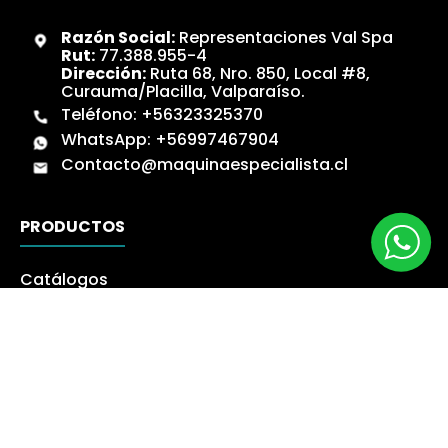
Razón Social:
Representaciones Val Spa
Rut:
77.388.955-4
Dirección:
Ruta 68, Nro. 850, Local #8,
Curauma/Placilla, Valparaíso.
Teléfono:
+56323325370
WhatsApp:
+56997467904
Contacto@maquinaespecialista.cl
PRODUCTOS
Catálogos
Novedades
Los más Vendidos
Ofertas
Liquidación
NUESTRA EMPRESA