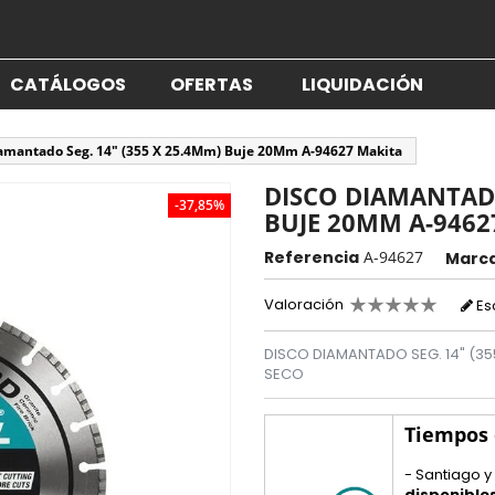
CATÁLOGOS
OFERTAS
LIQUIDACIÓN
amantado Seg. 14" (355 X 25.4Mm) Buje 20Mm A-94627 Makita
DISCO DIAMANTADO
-37,85%
BUJE 20MM A-9462
Referencia
A-94627
Marc
Valoración
Es
DISCO DIAMANTADO SEG. 14" (3
SECO
Tiempos
- Santiago y
disponible