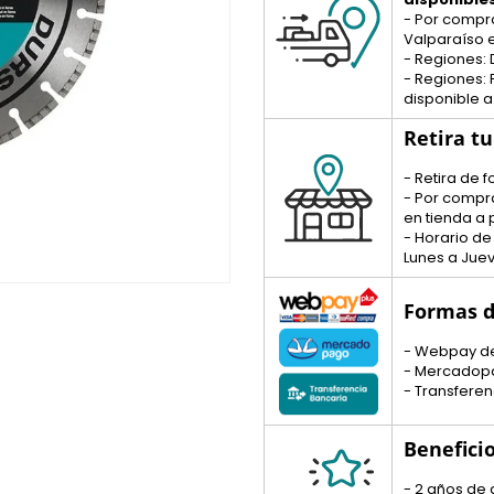
- Por compr
Valparaíso e
- Regiones: 
- Regiones:
disponible a
Retira t
- Retira de
- Por compr
en tienda a p
- Horario de
Lunes a Juev
Formas d
- Webpay d
- Mercadop
- Transferen
Benefici
- 2 años de 