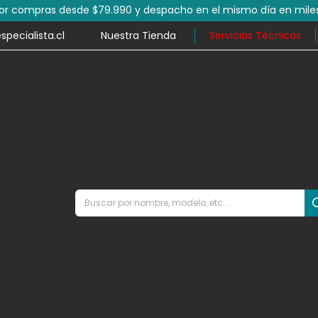
por compras desde $79.990 y despacho en el mismo día en mile
ecialista.cl
Nuestra Tienda
Servicios Técnicos