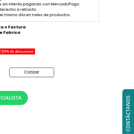
tas sin interés pagando con MercadoPago.
 derecho a retracto.
el mismo día en miles de productos.
ta o Factura
de Fabrica
7,85% de descuento
Cotizar
o
CIALISTA
CONTÁCTANOS