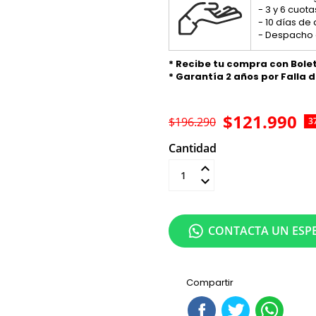
- 3 y 6 cuo
- 10 días de
- Despacho 
* Recibe tu compra con Bole
* Garantía 2 años por Falla 
$121.990
$196.290
3
Cantidad
Añadir al carrit
CONTACTA UN ESPE
Compartir