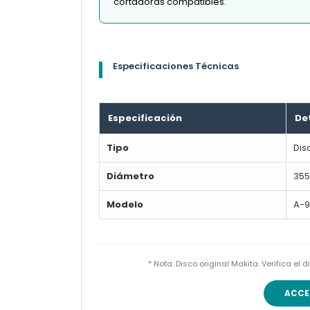
cortadoras compatibles.
Especificaciones Técnicas
Especificación
De
Tipo
Dis
Diámetro
35
Modelo
A-9
* Nota: Disco original Makita. Verifica e
ACCE