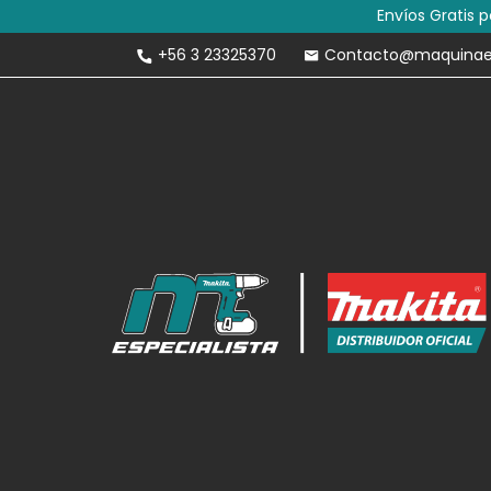
Envíos Gratis 
+56 3 23325370
Contacto@maquinaesp