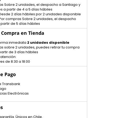
as Sobre 2 unidades, el despacho a Santiago y
s a partir de 4 a 5 días hábiles
Desde 2 días hábiles por 2 unidades disponible
 Por compras Sobre 2 unidades, el despacho
 partir de 5 días hábiles
u Compra en Tienda
 forma inmediata
2 unidades disponible
as sobre 2 unidades, puedes retirar tu compra
artir de 3 días hábiles
 atención:
es de 8:30 a 18:00
e Pago
e Transbank
ago
cias Electrónicas
os
garantía. Únicos en Chile.