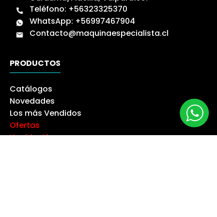
Teléfono:
+56323325370
WhatsApp:
+56997467904
Contacto@maquinaespecialista.cl
PRODUCTOS
Catálogos
Novedades
Los más Vendidos
Ofertas
Liquidación
NUESTRA EMPRESA
Máquina especialista
Blog
Despacho