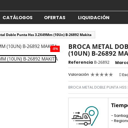
CATÁLOGOS
OFERTAS
LIQUIDACIÓN
tal Doble Punta Hss 3.2X49Mm (10Un) B-26892 Makita
BROCA METAL DOB
-8%
(10UN) B-26892 M
Referencia
B-26892
Marc
Valoración
Esc
BROCA METAL DOBLE PUNTA HSS
Tiemp
- Santiag
- Region