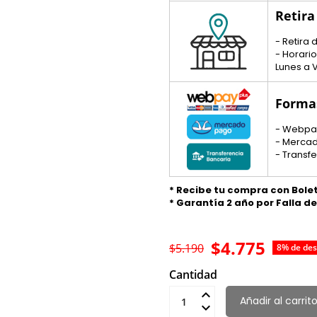
Retira
- Retira
- Horario
Lunes a V
Forma
- Webpa
- Merca
- Transf
* Recibe tu compra con Bole
* Garantía 2 año por Falla d
$4.775
$5.190
8% de de
Cantidad
Añadir al carrit