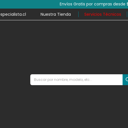
por compras desde $79.990 y despacho en el mismo día en mile
ecialista.cl
Nuestra Tienda
Servicios Técnicos