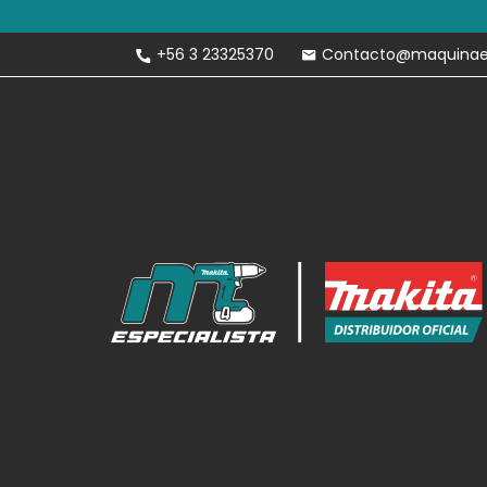
Envíos Gratis 
+56 3 23325370
Contacto@maquinaesp