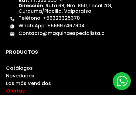
Rut:
77.388.955-4
Dirección:
Ruta 68, Nro. 850, Local #8,
Curauma/Placilla, Valparaíso.
Teléfono:
+56323325370
WhatsApp:
+56997467904
Contacto@maquinaespecialista.cl
PRODUCTOS
Catálogos
Novedades
Los más Vendidos
Ofertas
Liquidación
NUESTRA EMPRESA
Máquina especialista