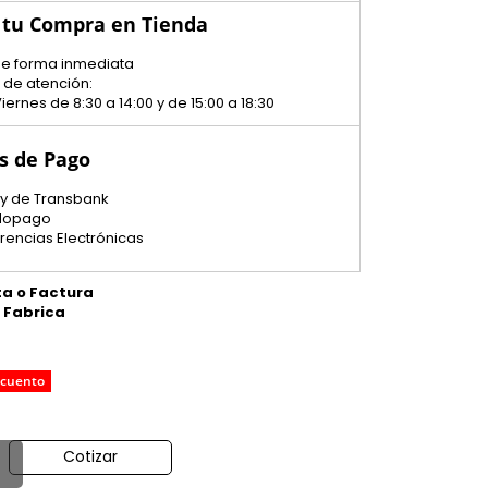
 tu Compra en Tienda
 de forma inmediata
 de atención:
iernes de 8:30 a 14:00 y de 15:00 a 18:30
s de Pago
y de Transbank
dopago
erencias Electrónicas
ta o Factura
e Fabrica
scuento
Cotizar
o