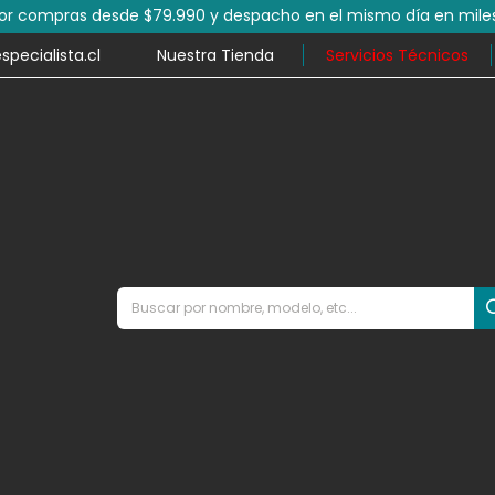
por compras desde $79.990 y despacho en el mismo día en mile
ecialista.cl
Nuestra Tienda
Servicios Técnicos