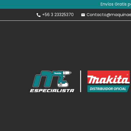
Envíos Gratis 
+56 3 23325370
Contacto@maquinaesp