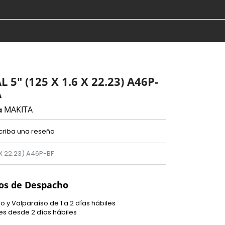
5" (125 X 1.6 X 22.23) A46P-
A
MAKITA
a
criba una reseña
 X 22.23) A46P-BF
os de Despacho
o y Valparaíso de 1 a 2 días hábiles
es desde 2 días hábiles