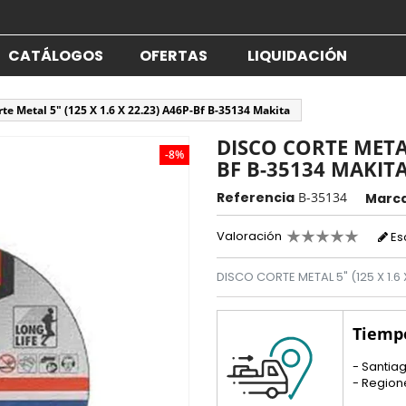
CATÁLOGOS
OFERTAS
LIQUIDACIÓN
rte Metal 5" (125 X 1.6 X 22.23) A46P-Bf B-35134 Makita
DISCO CORTE METAL 
-8%
BF B-35134 MAKIT
Referencia
B-35134
Marc
Valoración
Es
DISCO CORTE METAL 5" (125 X 1.6
Tiemp
- Santiag
- Region