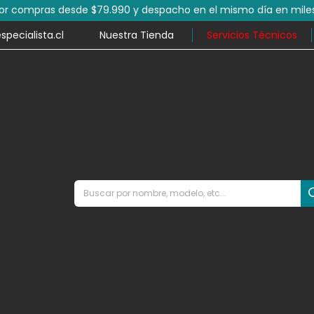
por compras desde $79.990 y despacho en el mismo día en mile
ecialista.cl
Nuestra Tienda
Servicios Técnicos