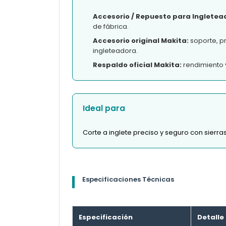
Accesorio / Repuesto para Ingletead
de fábrica.
Accesorio original Makita:
soporte, p
ingleteadora.
Respaldo oficial Makita:
rendimiento 
Ideal para
Corte a inglete preciso y seguro con sierr
Especificaciones Técnicas
Especificación
Detalle