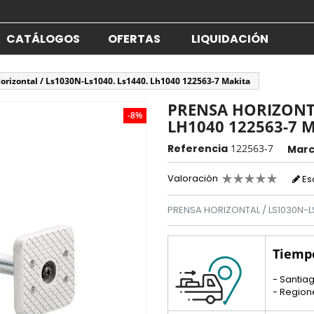
CATÁLOGOS
OFERTAS
LIQUIDACIÓN
orizontal / Ls1030N-Ls1040. Ls1440. Lh1040 122563-7 Makita
PRENSA HORIZONTA
-8%
LH1040 122563-7 
Referencia
122563-7
Mar
Valoración
Es
PRENSA HORIZONTAL / LS1030N-LS
Tiemp
- Santiag
- Region