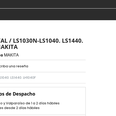
L / LS1030N-LS1040. LS1440.
MAKITA
MAKITA
ca
criba una reseña
1040. LS1440. LH1040F
os de Despacho
o y Valparaíso de 1 a 2 días hábiles
es desde 2 días hábiles