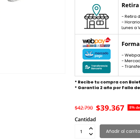
Retira
- Retira
- Horario
Lunes a V
Forma
- Webpa
- Merca
- Transf
* Recibe tu compra con Bole
* Garantía 2 año por Falla d
$39.367
$42.790
8% de
Cantidad
Añadir al carrit