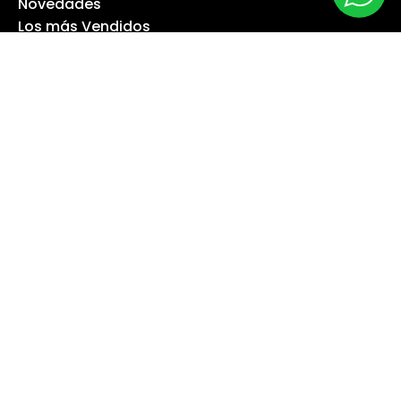
Novedades
Los más Vendidos
Ofertas
Liquidación
NUESTRA EMPRESA
Máquina especialista
Blog
Despacho
Política de Derecho a Retracto
Politíca de Cambios
Formas de Pago
Boletas Electrónicas
Contáctanos
Servicios Técnicos
TU CUENTA