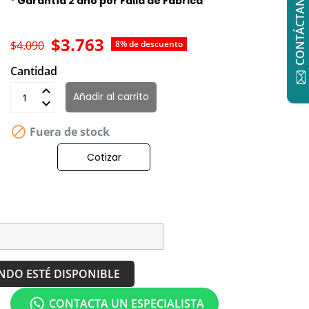
CONTÁCTANOS
* Garantía 2 año por Falla de Fabrica
$3.763
$4.090
8% de descuento
Cantidad
Añadir al carrito

Fuera de stock
Cotizar
NDO ESTÉ DISPONIBLE
CONTACTA UN ESPECIALISTA