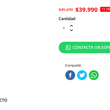
$39.990
$45.290
11,7%
Cantidad
Añadir al carrit
CONTACTA UN ESPE
Compartir
UCTO