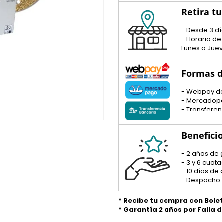
Retira t
- Desde 3 dí
- Horario de
Lunes a Juev
Formas d
- Webpay d
- Mercadop
- Transferen
Benefici
- 2 años de 
- 3 y 6 cuo
- 10 días de
- Despacho 
* Recibe tu compra con Bole
* Garantía 2 años por Falla 