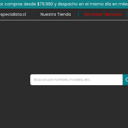
por compras desde $79.990 y despacho en el mismo día en mile
ecialista.cl
Nuestra Tienda
Servicios Técnicos