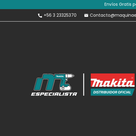
Envíos Gratis 
+56 3 23325370
Contacto@maquinaesp