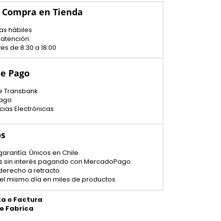
u Compra en Tienda
as hábiles
 atención:
es de 8:30 a 18:00
e Pago
e Transbank
ago
cias Electrónicas
os
garantía. Únicos en Chile.
tas sin interés pagando con MercadoPago.
 derecho a retracto.
el mismo día en miles de productos.
ta o Factura
de Fabrica