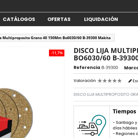
CATÁLOGOS
OFERTAS
LIQUIDACIÓN
ja Multiproposito Grano 40 150Mm Bo6030/60 B-39300 Makita
DISCO LIJA MULT
-11,7%
BO6030/60 B-3930
Referencia
B-39300
Marc
Valoración
Es
DISCO LIJA MULTIPROPOSITO GR
Tiempos
- Santiago y
días hábiles
- Regiones d