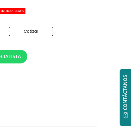
 de descuento
Cotizar
o
CIALISTA
CONTÁCTANOS