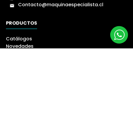
Contacto@maquinaespecialista.cl
PRODUCTOS
Catálogos
Novedades
Los más Vendidos
Ofertas
Liquidación
NUESTRA EMPRESA
Máquina especialista
Blog
Despacho
Política de Derecho a Retracto
Politíca de Cambios