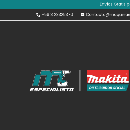
Envíos Gratis 
+56 3 23325370
Contacto@maquinaesp