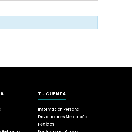
SA
TU CUENTA
a
Información Personal
Devoluciones Mercancía
Pedidos
a Retracto
Facturas por Abono