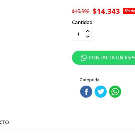
$14.343
$15.590
8% de
Cantidad
Añadir al carrit
CONTACTA UN ESPE
Compartir
UCTO