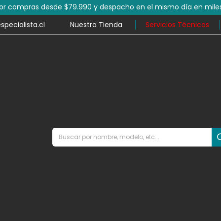
por compras desde $79.990 y despacho en el mismo día en mile
ecialista.cl
Nuestra Tienda
Servicios Técnicos