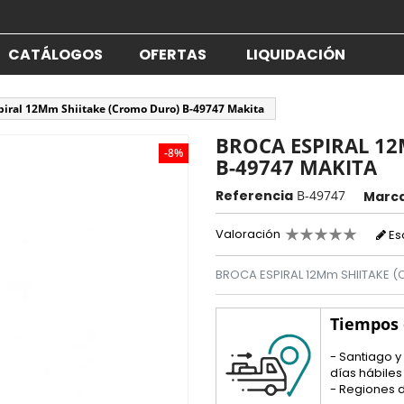
CATÁLOGOS
OFERTAS
LIQUIDACIÓN
piral 12Mm Shiitake (Cromo Duro) B-49747 Makita
BROCA ESPIRAL 1
-8%
B-49747 MAKITA
Referencia
B-49747
Marc
Valoración
Es
BROCA ESPIRAL 12Mm SHIITAKE
Tiempos
- Santiago y
días hábiles
- Regiones d