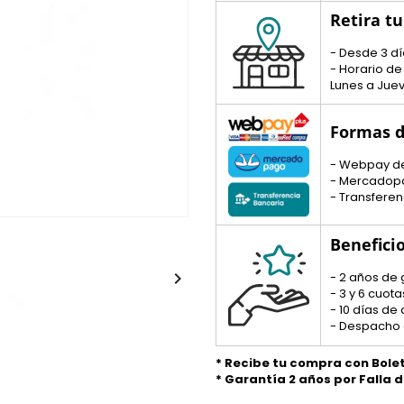
Retira t
- Desde 3 dí
- Horario de
Lunes a Juev
Formas d
- Webpay d
- Mercadop
- Transferen
Benefici

- 2 años de 
- 3 y 6 cuo
- 10 días de
- Despacho 
* Recibe tu compra con Bole
* Garantía 2 años por Falla 