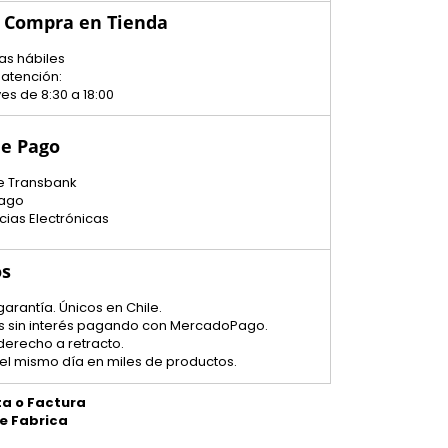
u Compra en Tienda
as hábiles
 atención:
es de 8:30 a 18:00
e Pago
e Transbank
ago
cias Electrónicas
os
garantía. Únicos en Chile.
tas sin interés pagando con MercadoPago.
 derecho a retracto.
el mismo día en miles de productos.
ta o Factura
de Fabrica