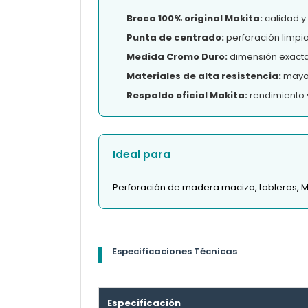
Broca 100% original Makita:
calidad y
Punta de centrado:
perforación limpi
Medida Cromo Duro:
dimensión exacta 
Materiales de alta resistencia:
mayor 
Respaldo oficial Makita:
rendimiento 
Ideal para
Perforación de madera maciza, tableros, 
Especificaciones Técnicas
Especificación