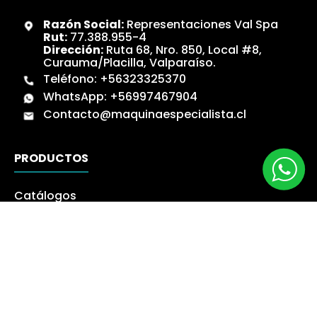
Razón Social:
Representaciones Val Spa
Rut:
77.388.955-4
Dirección:
Ruta 68, Nro. 850, Local #8,
Curauma/Placilla, Valparaíso.
Teléfono:
+56323325370
WhatsApp:
+56997467904
Contacto@maquinaespecialista.cl
PRODUCTOS
Catálogos
Novedades
Los más Vendidos
Ofertas
Liquidación
NUESTRA EMPRESA