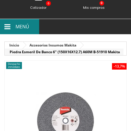
0
Cotizador
Mis compras
MENÚ
Inicio
Accesorios Insumos Makita
Piedra Esmeril De Banco 6" (150X16X12.7) A60M B-51910 Makita
Despacho
-13,7%
inmediato