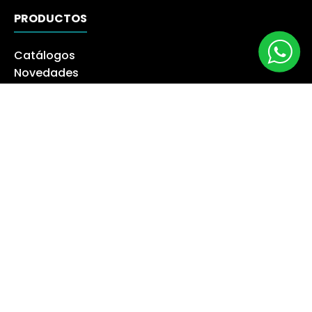
PRODUCTOS
Catálogos
Novedades
Los más Vendidos
Ofertas
Liquidación
NUESTRA EMPRESA
Máquina especialista
Blog
Despacho
Política de Derecho a Retracto
Politíca de Cambios
Formas de Pago
Boletas Electrónicas