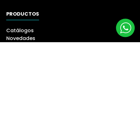
PRODUCTOS
Catálogos
Novedades
Los más Vendidos
Ofertas
Liquidación
NUESTRA EMPRESA
Máquina especialista
Blog
Despacho
Política de Derecho a Retracto
Politíca de Cambios
Formas de Pago