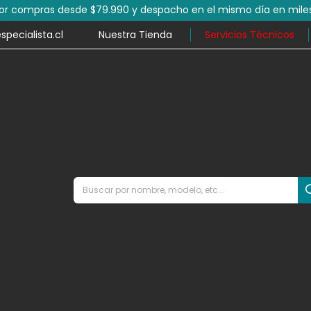
por compras desde $79.990 y despacho en el mismo día en mile
ecialista.cl
Nuestra Tienda
Servicios Técnicos