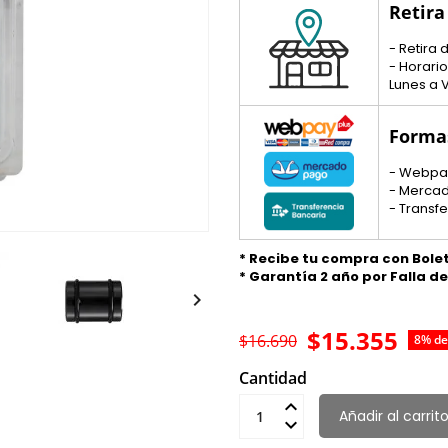
Retira
- Retira
- Horario
Lunes a V
Forma
- Webpa
- Merca
- Transf
* Recibe tu compra con Bole
* Garantía 2 año por Falla d

$15.355
$16.690
8% de
Cantidad
Añadir al carrit