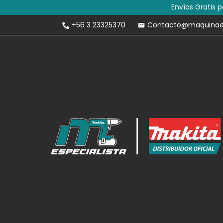
Envíos Gratis 
+56 3 23325370
Contacto@maquinaesp