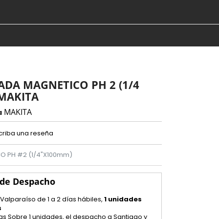
DA MAGNETICO PH 2 (1/4
 MAKITA
MAKITA
a
criba una reseña
O PH #2 (1/4"X100mm)
 de Despacho
 Valparaíso de 1 a 2 días hábiles,
1 unidades
s
as Sobre 1 unidades, el despacho a Santiago y