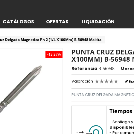
CATÁLOGOS
OFERTAS
LIQUIDACIÓN
uz Delgada Magnetico Ph 2 (1/4 X100Mm) B-56948 Makita
PUNTA CRUZ DELGA
-13,87%
X100MM) B-56948
Referencia
B-56948
Marc
Valoración
Es
PUNTA CRUZ DELGADA MAGNETIC
Tiempos
- Santiago y
disponible
- Por compr