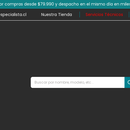
por compras desde $79.990 y despacho en el mismo día en mile
ecialista.cl
Nuestra Tienda
Servicios Técnicos