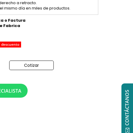
 derecho a retracto.
el mismo día en miles de productos.
ta o Factura
de Fabrica
e descuento
Cotizar
o
CIALISTA
CONTÁCTANOS