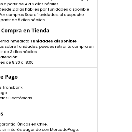
s a partir de 4 a 5 días hábiles
Desde 2 días hábiles por 1 unidades disponible
 Por compras Sobre 1 unidades, el despacho
 partir de 5 días hábiles
u Compra en Tienda
 forma inmediata
1 unidades disponible
s sobre 1 unidades, puedes retirar tu compra en
ir de 3 días hábiles
 atención:
es de 8:30 a 18:00
e Pago
e Transbank
ago
cias Electrónicas
os
garantía. Únicos en Chile.
tas sin interés pagando con MercadoPago.