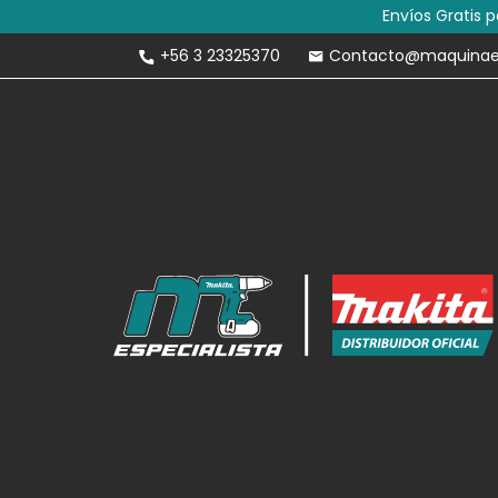
Envíos Gratis 
+56 3 23325370
Contacto@maquinaesp