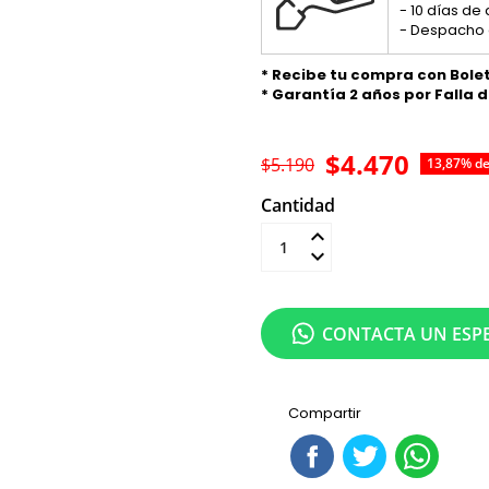
- 10 días de
- Despacho 
* Recibe tu compra con Bole
* Garantía 2 años por Falla 
$4.470
$5.190
13,87% d
Cantidad
Añadir al carrit
CONTACTA UN ESPE
Compartir