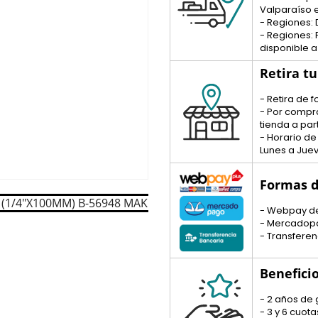
Valparaíso e
- Regiones: 
- Regiones:
disponible a
Retira t
- Retira de
- Por compra
tienda a part
- Horario de
Lunes a Juev
Formas d
- Webpay d
- Mercadop
- Transferen
Benefici
- 2 años de 
- 3 y 6 cuo