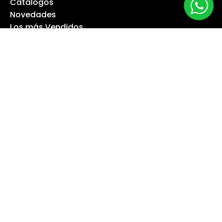
Catálogos
Novedades
Los más Vendidos
Ofertas
Liquidación
NUESTRA EMPRESA
Máquina especialista
Blog
Despacho
Política de Derecho a Retracto
Politíca de Cambios
Formas de Pago
Boletas Electrónicas
Contáctanos
Servicios Técnicos