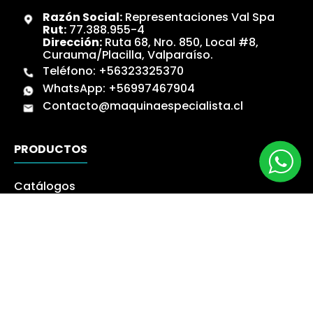
Razón Social:
Representaciones Val Spa
Rut:
77.388.955-4
Dirección:
Ruta 68, Nro. 850, Local #8,
Curauma/Placilla, Valparaíso.
Teléfono:
+56323325370
WhatsApp:
+56997467904
Contacto@maquinaespecialista.cl
PRODUCTOS
Catálogos
Novedades
Los más Vendidos
Ofertas
Liquidación
NUESTRA EMPRESA