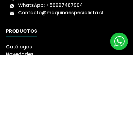
WhatsApp:
+56997467904
Contacto@maquinaespecialista.cl
PRODUCTOS
Catálogos
Novedades
Los más Vendidos
Ofertas
Liquidación
NUESTRA EMPRESA
Máquina especialista
Blog
Despacho
Política de Derecho a Retracto