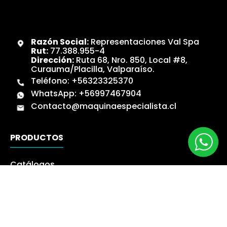
Razón Social:
Representaciones Val Spa
Rut:
77.388.955-4
Dirección:
Ruta 68, Nro. 850, Local #8,
Curauma/Placilla, Valparaíso.
Teléfono:
+56323325370
WhatsApp:
+56997467904
Contacto@maquinaespecialista.cl
PRODUCTOS
Catálogos
Novedades
Los más Vendidos
Ofertas
Liquidación