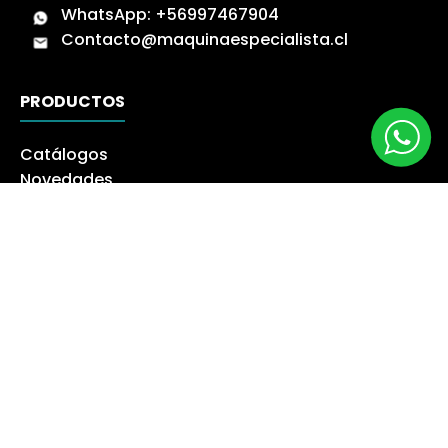
WhatsApp:
+56997467904
Contacto@maquinaespecialista.cl
PRODUCTOS
Catálogos
Novedades
Los más Vendidos
Ofertas
Liquidación
NUESTRA EMPRESA
Máquina especialista
Blog
Despacho
Política de Derecho a Retracto