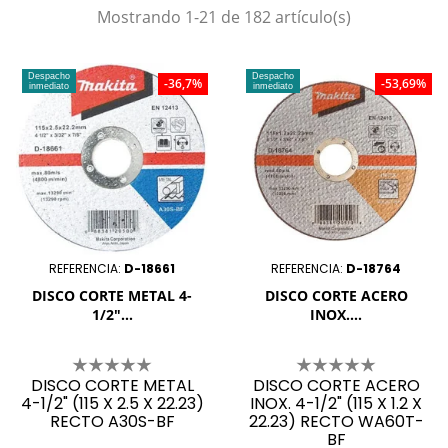
Mostrando 1-21 de 182 artículo(s)
Despacho
Despacho
-36,7%
-53,69%
inmediato
inmediato
REFERENCIA:
D-18661
REFERENCIA:
D-18764
DISCO CORTE METAL 4-
DISCO CORTE ACERO
1/2"...
INOX....
DISCO CORTE METAL
DISCO CORTE ACERO
4-1/2" (115 X 2.5 X 22.23)
INOX. 4-1/2" (115 X 1.2 X
RECTO A30S-BF
22.23) RECTO WA60T-
BF