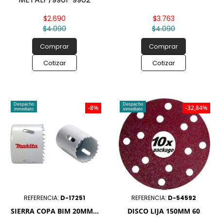
$2.690
$3.763
$4.090
$4.090
Comprar
Comprar
Cotizar
Cotizar
Despacho
Despacho
-8%
-32,84%
inmediato
inmediato
REFERENCIA:
D-17251
REFERENCIA:
D-54592
SIERRA COPA BIM 20MM...
DISCO LIJA 150MM 60