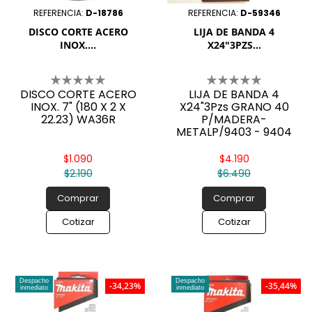

REFERENCIA:
D-18786
REFERENCIA:
D-59346
DISCO CORTE ACERO
LIJA DE BANDA 4
INOX....
X24"3PZS...
DISCO CORTE ACERO
LIJA DE BANDA 4
INOX. 7" (180 X 2 X
X24"3Pzs GRANO 40
22.23) WA36R
P/MADERA-
METALP/9403 - 9404
$1.090
$4.190
$2.190
$6.490
Comprar
Comprar
Cotizar
Cotizar
Despacho
Despacho
-34,23%
-35,44%
inmediato
inmediato