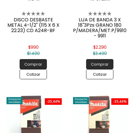
DISCO DESBASTE
LIJA DE BANDA 3 X
METAL 4-1/2" (115 X 6 X
18"3Pzs GRANO 180
22.23) CD A24R-BF
P/MADERA/MET.P/9910
- 9911
$990
$2.290
$1.490
$3.490
Comprar
Comprar
Cotizar
Cotizar
Despacho
Despacho
-35,44%
-35,44%
inmediato
inmediato