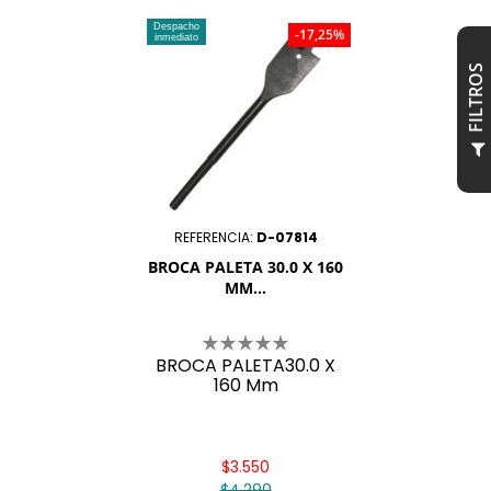
Despacho
-17,25%
inmediato
S
F
I
L
T
R
O
REFERENCIA:
D-07814
BROCA PALETA 30.0 X 160
MM...
BROCA PALETA30.0 X
160 Mm
$3.550
$4.290