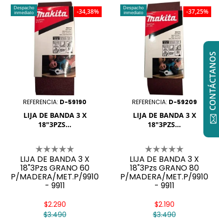
Despacho
Despacho
-34,38%
-37,25%
inmediato
inmediato
CONTÁCTANOS
REFERENCIA:
D-59190
REFERENCIA:
D-59209
LIJA DE BANDA 3 X
LIJA DE BANDA 3 X
18"3PZS...
18"3PZS...
LIJA DE BANDA 3 X
LIJA DE BANDA 3 X
18"3Pzs GRANO 60
18"3Pzs GRANO 80
P/MADERA/MET.P/9910
P/MADERA/MET.P/9910
- 9911
- 9911
$2.290
$2.190
$3.490
$3.490