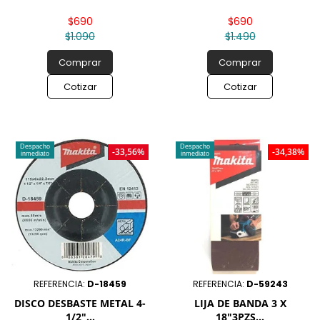
$690
$690
$1.090
$1.490
Comprar
Comprar
Cotizar
Cotizar
Despacho
Despacho
-33,56%
-34,38%
inmediato
inmediato
REFERENCIA:
D-18459
REFERENCIA:
D-59243
DISCO DESBASTE METAL 4-
LIJA DE BANDA 3 X
1/2"...
18"3PZS...