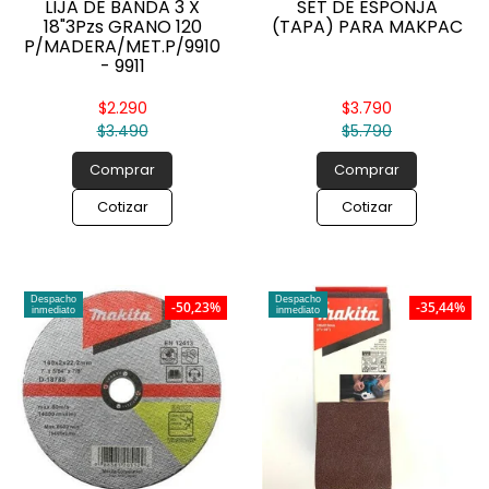
LIJA DE BANDA 3 X
SET DE ESPONJA
18"3Pzs GRANO 120
(TAPA) PARA MAKPAC
P/MADERA/MET.P/9910
- 9911
$2.290
$3.790
$3.490
$5.790
Comprar
Comprar
Cotizar
Cotizar
Despacho
Despacho
-50,23%
-35,44%
inmediato
inmediato