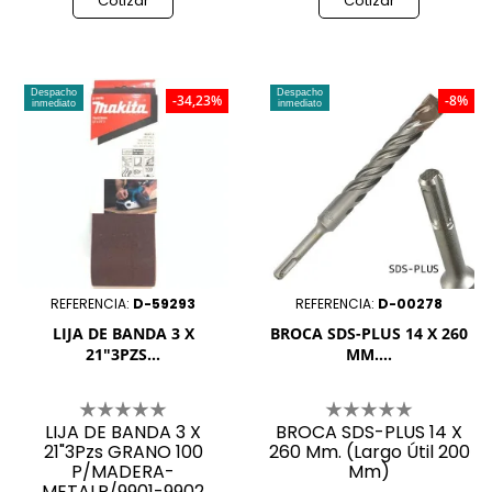
Cotizar
Cotizar
Despacho
Despacho
-34,23%
-8%
inmediato
inmediato
REFERENCIA:
D-59293
REFERENCIA:
D-00278
LIJA DE BANDA 3 X
BROCA SDS-PLUS 14 X 260
21"3PZS...
MM....
LIJA DE BANDA 3 X
BROCA SDS-PLUS 14 X
21"3Pzs GRANO 100
260 Mm. (Largo Útil 200
P/MADERA-
Mm)
METALP/9901-9902