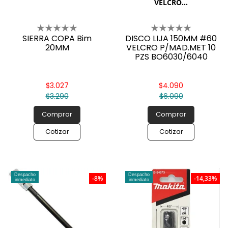
VELCRO...
SIERRA COPA Bim
DISCO LIJA 150MM #60
20MM
VELCRO P/MAD.MET 10
PZS BO6030/6040
$3.027
$4.090
$3.290
$6.090
Comprar
Comprar
Cotizar
Cotizar
Despacho
Despacho
-8%
-14,33%
inmediato
inmediato