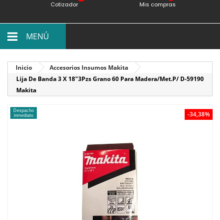
Cotizador
Mis compras
MENÚ
Inicio
Accesorios Insumos Makita
Lija De Banda 3 X 18"3Pzs Grano 60 Para Madera/Met.P/ D-59190
Makita
Despacho
-34,38%
inmediato