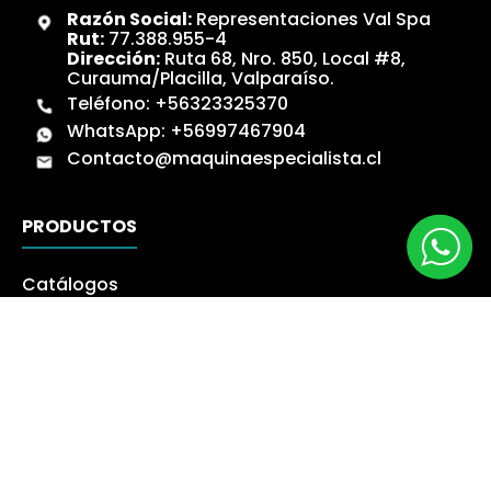
Razón Social:
Representaciones Val Spa
Rut:
77.388.955-4
Dirección:
Ruta 68, Nro. 850, Local #8,
Curauma/Placilla, Valparaíso.
Teléfono:
+56323325370
WhatsApp:
+56997467904
Contacto@maquinaespecialista.cl
PRODUCTOS
Catálogos
Novedades
Los más Vendidos
Ofertas
Liquidación
NUESTRA EMPRESA