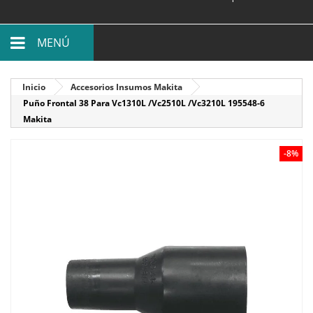
MENÚ
Inicio
Accesorios Insumos Makita
Puño Frontal 38 Para Vc1310L /Vc2510L /Vc3210L 195548-6
Makita
-8%