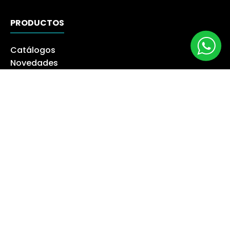
PRODUCTOS
Catálogos
Novedades
Los más Vendidos
Ofertas
Liquidación
NUESTRA EMPRESA
Máquina especialista
Blog
Despacho
Política de Derecho a Retracto
Politíca de Cambios
Formas de Pago