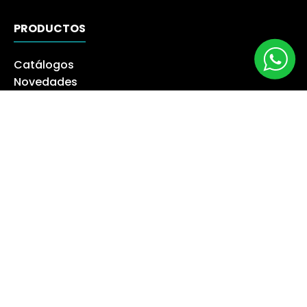
PRODUCTOS
Catálogos
Novedades
Los más Vendidos
Ofertas
Liquidación
NUESTRA EMPRESA
Máquina especialista
Blog
Despacho
Política de Derecho a Retracto
Politíca de Cambios
Formas de Pago