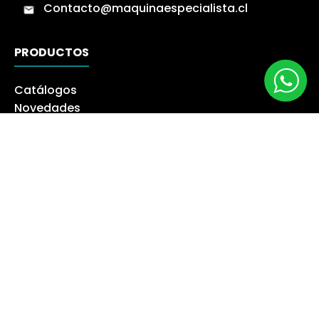
Contacto@maquinaespecialista.cl
PRODUCTOS
Catálogos
Novedades
Los más Vendidos
Ofertas
Liquidación
NUESTRA EMPRESA
Máquina especialista
Blog
Despacho
Política de Derecho a Retracto
Politíca de Cambios