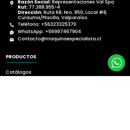
Razón Social:
Representaciones Val Spa
Rut:
77.388.955-4
Dirección:
Ruta 68, Nro. 850, Local #8,
Curauma/Placilla, Valparaíso.
Teléfono:
+56323325370
WhatsApp:
+56997467904
Contacto@maquinaespecialista.cl
PRODUCTOS
Catálogos
Novedades
Los más Vendidos
Ofertas
Liquidación
NUESTRA EMPRESA