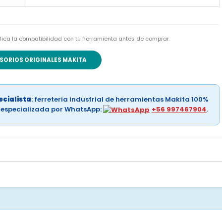
rifica la compatibilidad con tu herramienta antes de comprar.
SORIOS ORIGINALES MAKITA
cialista
: ferreteria industrial de herramientas Makita 100%
a especializada por WhatsApp:
+56 997467904
.