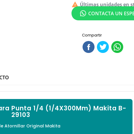


Últimas unidades en s
CONTACTA UN ESPE
Compartir
UCTO
Para Punta 1/4 (1/4X300Mm) Makita B-
29103
e Atornillar Original Makita