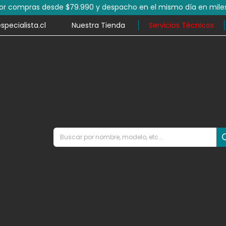
3 y 6 cuotas sin interés pagando con 💳 MercadoPago
ecialista.cl
Nuestra Tienda
Servicios Técnicos