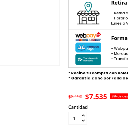
Retira
- Retira
- Horario
Lunes a V
Forma
- Webpa
- Merca
- Transf
* Recibe tu compra con Bole
* Garantía 2 año por Falla d
$7.535
$8.190
8% de de
Cantidad
Añadir al carrit