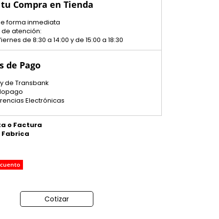
 tu Compra en Tienda
 de forma inmediata
 de atención:
iernes de 8:30 a 14:00 y de 15:00 a 18:30
s de Pago
y de Transbank
dopago
erencias Electrónicas
ta o Factura
e Fabrica
scuento
Cotizar
o