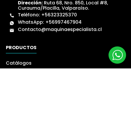
Dirección:
Ruta 68, Nro. 850, Local #8,
Curauma/Placilla, Valparaíso.
Teléfono:
+56323325370
WhatsApp:
+56997467904
Contacto@maquinaespecialista.cl
PRODUCTOS
Catálogos
Novedades
Los más Vendidos
Ofertas
Liquidación
NUESTRA EMPRESA
Máquina especialista
Blog