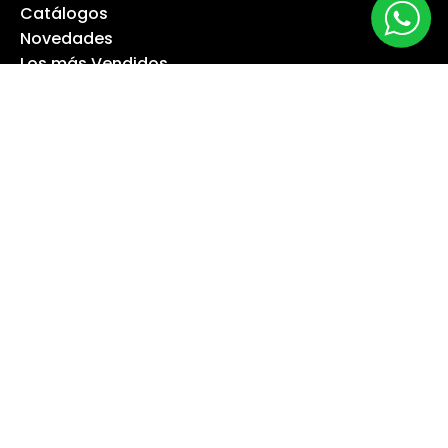
Catálogos
Novedades
Los más Vendidos
Ofertas
Liquidación
NUESTRA EMPRESA
Máquina especialista
Blog
Despacho
Política de Derecho a Retracto
Politíca de Cambios
Formas de Pago
Boletas Electrónicas
Contáctanos
Servicios Técnicos