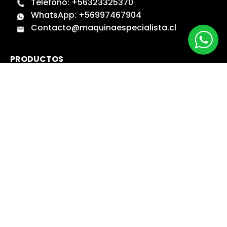
Teléfono:
+56323325370
WhatsApp:
+56997467904
Contacto@maquinaespecialista.cl
PRODUCTOS
Catálogos
Novedades
Los más Vendidos
Ofertas
Liquidación
NUESTRA EMPRESA
Máquina especialista
Blog
Despacho